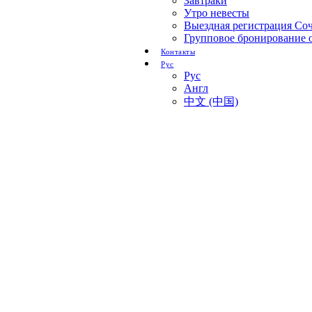
Завтраки
Утро невесты
Выездная регистрация Со
Групповое бронирование о
Контакты
Рус
Рус
Англ
中文 (中国)