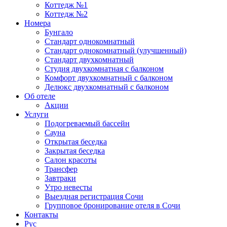
Коттедж №1
Коттедж №2
Номера
Бунгало
Стандарт однокомнатный
Стандарт однокомнатный (улучшенный)
Стандарт двухкомнатный
Студия двухкомнатная с балконом
Комфорт двухкомнатный с балконом
Делюкс двухкомнатный с балконом
Об отеле
Акции
Услуги
Подогреваемый бассейн
Сауна
Открытая беседка
Закрытая беседка
Салон красоты
Трансфер
Завтраки
Утро невесты
Выездная регистрация Сочи
Групповое бронирование отеля в Сочи
Контакты
Рус