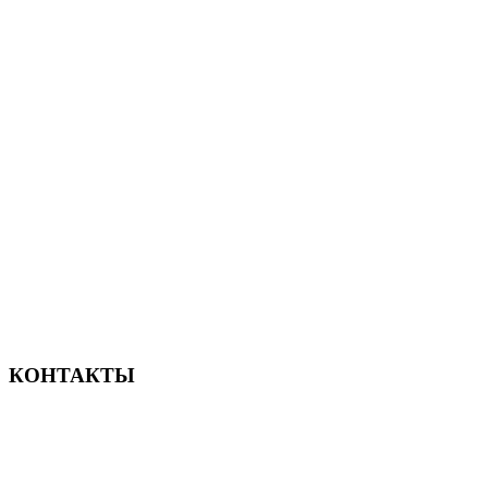
Новый современный отель в Сочи
КОНТАКТЫ
156-677-124-442-2887
iver@qodeinteractive.com