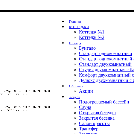
Главная
КОТТЕДЖИ
Коттедж №1
Коттедж №2
Номера
Бунгало
Стандарт однокомнатный
Стандарт однокомнатный 
Стандарт двухкомнатный
Студия двухкомнатная с б
Комфорт двухкомнатный с
Делюкс двухкомнатный с 
Об отеле
Акции
Услуги
Подогреваемый бассейн
Сауна
Открытая беседка
Закрытая беседка
Салон красоты
Трансфер