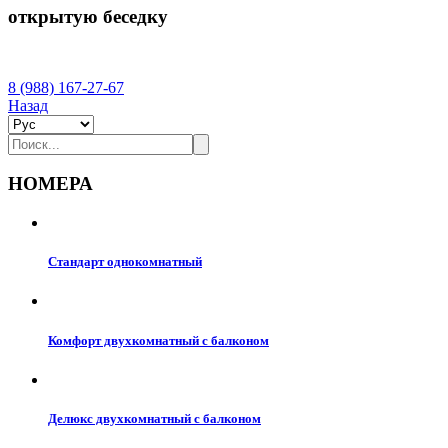
открытую беседку
8 (988) 167-27-67
Назад
Выбрать
язык
Search
НОМЕРА
Стандарт однокомнатный
Комфорт двухкомнатный с балконом
Делюкс двухкомнатный с балконом