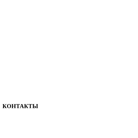
Новый современный отель в Сочи
КОНТАКТЫ
156-677-124-442-2887
iver@qodeinteractive.com