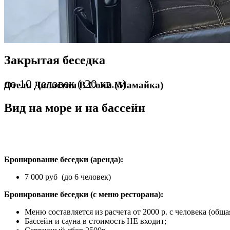
Закрытая беседка
Беседки
до 10 человек ( 20 кв.м)
Отель Династия В Сочи (Мамайка)
Вид на море и на бассейн
Бронирование беседки (аренда):
7 000 руб (до 6 человек)
Бронирование беседки (с меню ресторана):
Меню составляется из расчета от 2000 р. с человека (обща
Бассейн и сауна в стоимость НЕ входит;