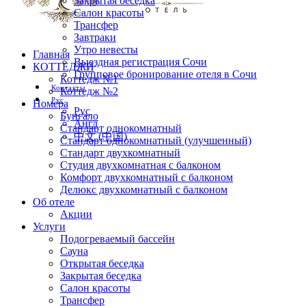
Закрытая беседка
Салон красоты
Трансфер
Завтраки
Утро невесты
Главная
Выездная регистрация Сочи
КОТТЕДЖИ
Групповое бронирование отеля в Сочи
Коттедж №1
Контакты
Коттедж №2
Рус
Номера
Рус
Бунгало
Англ
Стандарт однокомнатный
中文 (中国)
Стандарт однокомнатный (улучшенный)
Стандарт двухкомнатный
Студия двухкомнатная с балконом
Комфорт двухкомнатный с балконом
Делюкс двухкомнатный с балконом
Об отеле
Акции
Услуги
Подогреваемый бассейн
Сауна
Открытая беседка
Закрытая беседка
Салон красоты
Трансфер