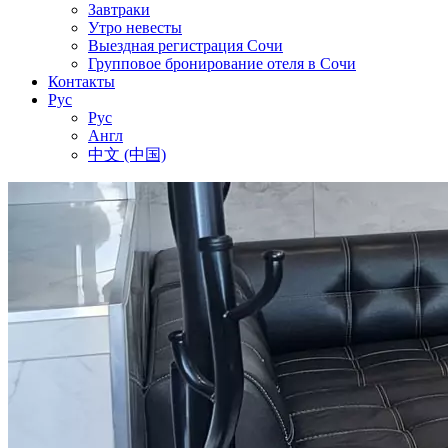
Завтраки
Утро невесты
Выездная регистрация Сочи
Групповое бронирование отеля в Сочи
Контакты
Рус
Рус
Англ
中文 (中国)