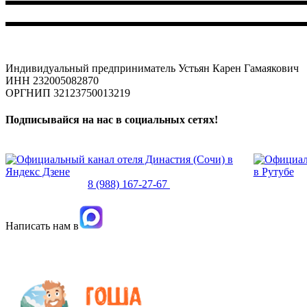
Индивидуальный предприниматель Устьян Карен Гамаякович
ИНН 232005082870
ОРГНИП 32123750013219
Подписывайся на нас в социальных сетях!
8 (862) 267-27-67
8 (988) 167-27-67
dynasty_hotel@mail.ru
Сочи, 
Написать нам в