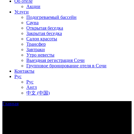
Об отеле
Акции
Услуги
Подогреваемый бассейн
Сауна
Открытая беседка
Закрытая беседка
Салон красоты
Трансфер
Завтраки
Утро невесты
Выездная регистрация Сочи
Групповое бронирование отеля в Сочи
Контакты
Рус
Рус
Англ
中文 (中国)
Главная
/
Беседки
Беседки