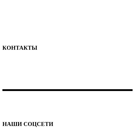
Новый современный отель в Сочи
КОНТАКТЫ
156-677-124-442-2887
iver@qodeinteractive.com
184 Main Street Victoria 8007
НАШИ СОЦСЕТИ