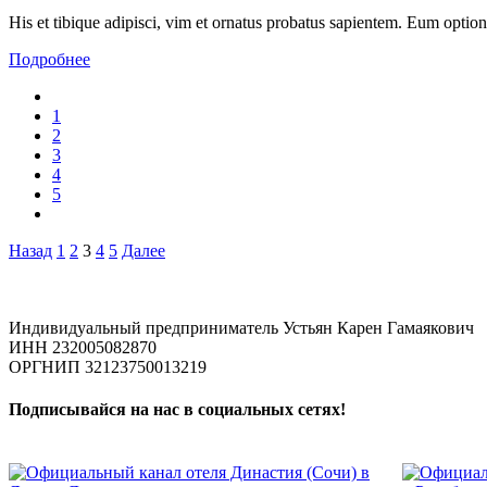
His et tibique adipisci, vim et ornatus probatus sapientem. Eum optio
Подробнее
1
2
3
4
5
Пагинация
Назад
1
2
3
4
5
Далее
записей
Индивидуальный предприниматель Устьян Карен Гамаякович
ИНН 232005082870
ОРГНИП 32123750013219
Подписывайся на нас в социальных сетях!