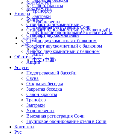
Закрытая беседка
Коттедж №1
Салон красоты
Коттедж №2
Трансфер
Номера
Завтраки
Бунгало
Утро невесты
Стандарт однокомнатный
Выездная регистрация Сочи
Стандарт однокомнатный (улучшенный)
Групповое бронирование отеля в Сочи
Стандарт двухкомнатный
Контакты
Студия двухкомнатная с балконом
Рус
Комфорт двухкомнатный с балконом
Рус
Делюкс двухкомнатный с балконом
Англ
Об отеле
中文 (中国)
Акции
Услуги
Подогреваемый бассейн
Сауна
Открытая беседка
Закрытая беседка
Салон красоты
Трансфер
Завтраки
Утро невесты
Выездная регистрация Сочи
Групповое бронирование отеля в Сочи
Контакты
Рус