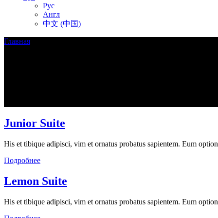
Рус
Англ
中文 (中国)
Главная
/
(Page 3)
Archive
Junior Suite
His et tibique adipisci, vim et ornatus probatus sapientem. Eum optio
Подробнее
Lemon Suite
His et tibique adipisci, vim et ornatus probatus sapientem. Eum optio