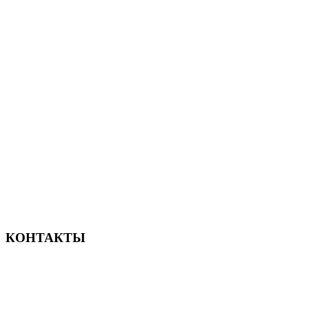
Новый современный отель в Сочи
КОНТАКТЫ
156-677-124-442-2887
iver@qodeinteractive.com