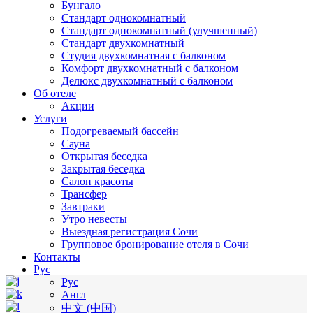
Бунгало
Стандарт однокомнатный
Стандарт однокомнатный (улучшенный)
Стандарт двухкомнатный
Студия двухкомнатная с балконом
Комфорт двухкомнатный с балконом
Делюкс двухкомнатный с балконом
Об отеле
Акции
Услуги
Подогреваемый бассейн
Сауна
Открытая беседка
Закрытая беседка
Салон красоты
Трансфер
Завтраки
Утро невесты
Выездная регистрация Сочи
Групповое бронирование отеля в Сочи
Контакты
Рус
Рус
Англ
中文 (中国)