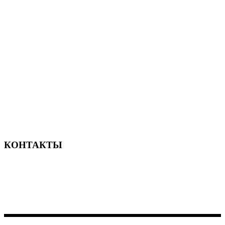
Новый современный отель в Сочи
КОНТАКТЫ
156-677-124-442-2887
iver@qodeinteractive.com
184 Main Street Victoria 8007