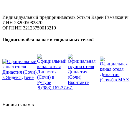
Индивидуальный предприниматель Устьян Карен Гамаякович
ИНН 232005082870
ОРГНИП 32123750013219
Подписывайся на нас в социальных сетях!
8 (862) 267-27-67
8 (988) 167-27-67
dynasty_hotel@mail.ru
Сочи,
ул. Виноградная 238/1
Написать нам в