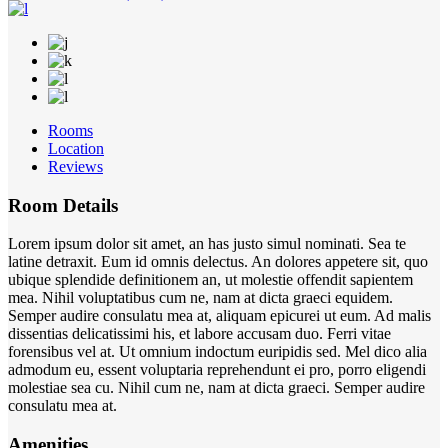
Rooms
Location
Reviews
Room Details
Lorem ipsum dolor sit amet, an has justo simul nominati. Sea te
latine detraxit. Eum id omnis delectus. An dolores appetere sit, quo
ubique splendide definitionem an, ut molestie offendit sapientem
mea. Nihil voluptatibus cum ne, nam at dicta graeci equidem.
Semper audire consulatu mea at, aliquam epicurei ut eum. Ad malis
dissentias delicatissimi his, et labore accusam duo. Ferri vitae
forensibus vel at. Ut omnium indoctum euripidis sed. Mel dico alia
admodum eu, essent voluptaria reprehendunt ei pro, porro eligendi
molestiae sea cu. Nihil cum ne, nam at dicta graeci. Semper audire
consulatu mea at.
Amenities